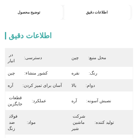
اطلاعات دقیق
توضیح محصول
اطلاعات دقیق
در 
محل منبع:
چین
دسترسی:
انبار
رنگ:
نقره
کشور منشاء:
چین
دوام:
بالا
آسان برای تمیز کردن:
آره
قطعات 
نصبش آسونه:
آره
عملکرد:
جایگزین
شرکت 
فولاد 
تولید کننده:
ماشین 
مواد:
ضد 
شیر
زنگ