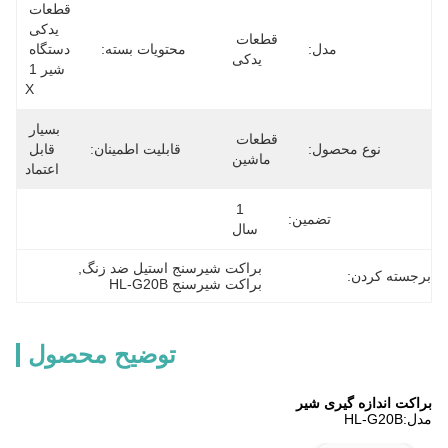
قطعات 
یدکی 
قطعات 
مدل:
محتویات بسته:
دستگاه 
یدکی
شیر 1 
X
بسیار 
قطعات 
نوع محصول:
قابلیت اطمینان:
قابل 
ماشین
اعتماد
1 
تضمین:
سال
براکت شیرسنج استیل ضد زنگ
, 
برجسته کردن:
براکت شیرسنج HL-G20B
توضیح محصول
براکت اندازه گیری شیر
مدل:HL-G20B