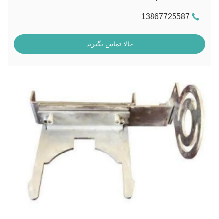
13867725587
حالا تماس بگیرید