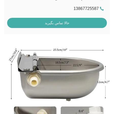
13867725587
حالا تماس بگیرید