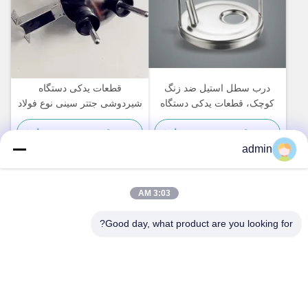
درب سطل استیل ضد زنگ
قطعات یدکی دستگاه
کوچک، قطعات یدکی دستگاه
شیردوشی جتتر سینی نوع فولاد
دوشش گاو از نوع سه راهی هوا
ضد زنگ برای تمیز کردن گاو
بهترین قیمت رو بدست بیار
بهترین قیمت رو بدست بیار
admin
3:03 AM
تماس سریع
Good day, what product are you looking for?
آدرس
شماره ۲۳۶، جاده لینگ، ونژو، ژجیانگ، چین
تلفن
86-138-677-25587