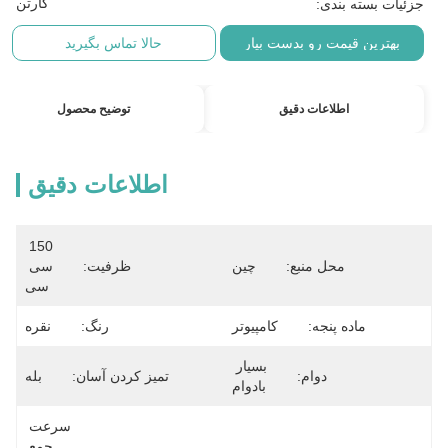
کارتن
جزئیات بسته بندی:
بهترین قیمت رو بدست بیار
حالا تماس بگیرید
اطلاعات دقیق
توضیح محصول
اطلاعات دقیق
150 
محل منبع:
چین
ظرفیت:
سی 
سی
ماده پنجه:
کامپیوتر
رنگ:
نقره
بسیار 
دوام:
تمیز کردن آسان:
بله
بادوام
سرعت 
جمع 