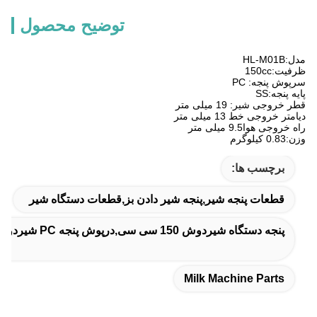
توضیح محصول
مدل:HL-M01B
ظرفیت:150cc
سرپوش پنجه: PC
پايه پنجه:SS
قطر خروجی شیر: 19 میلی متر
دیامتر خروجی خط 13 میلی متر
راه خروجی هوا9.5 میلی متر
وزن:0.83 کيلوگرم
برچسب ها:
قطعات پنجه شیر,پنجه شیر دادن بز,قطعات دستگاه شیر
پنجه دستگاه شیردوش 150 سی سی,درپوش پنجه PC شیردوشی
Milk Machine Parts