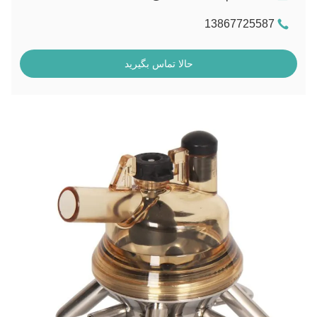
13867725587
حالا تماس بگیرید