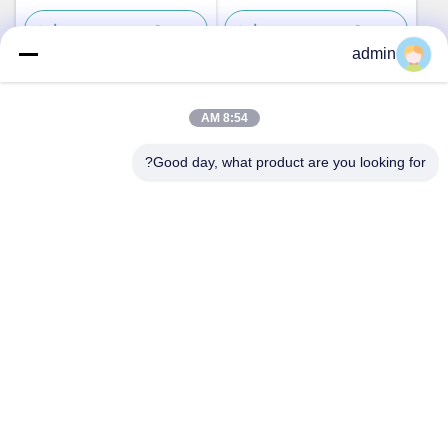
قطعات یدکی دامداری
صنعتی
بهترین قیمت رو بدست بیار
بهترین قیمت رو بدست بیار
admin
8:54 AM
تماس سریع
Good day, what product are you looking for?
آدرس
شماره ۲۳۶، جاده لینگ، ونژو، ژجیانگ، چین
تلفن
86-138-677-25587
ایمیل
bovinx@milkmachineparts.com