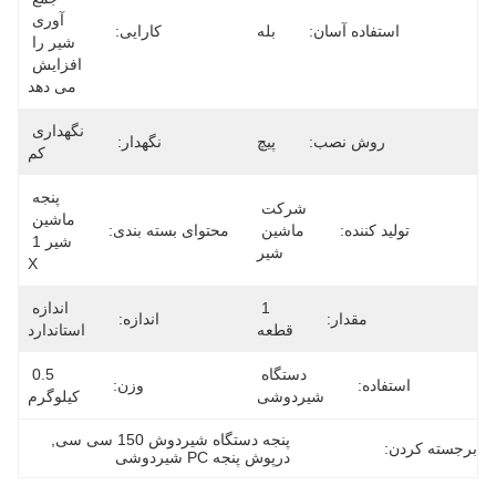
آوری 
استفاده آسان:
بله
کارایی:
شیر را 
افزایش 
می دهد
نگهداری 
روش نصب:
پیچ
نگهدار:
کم
پنجه 
شرکت 
ماشین 
تولید کننده:
ماشین 
محتوای بسته بندی:
شیر 1 
شیر
X
1 
اندازه 
مقدار:
اندازه:
قطعه
استاندارد
دستگاه 
0.5 
استفاده:
وزن:
شیردوشی
کیلوگرم
پنجه دستگاه شیردوش 150 سی سی
, 
برجسته کردن:
درپوش پنجه PC شیردوشی