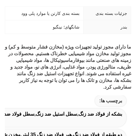
جزئیات بسته بندی
بسته بندی کارتن یا موارد پلی وود
بندر
شانگهای؛ نینگبو
ما دارای مجوز تولید تجهیزات ویژه (مخازن فشار متوسط و کم) و
مجوز تولید مخازن مواد شیمیایی خطرناک هستیم. محصولات در
زمینه های صنعتی مانند بیوفارماسیوتیکال ها، مواد شیمیایی
ظریف، متالورژی پودر، مواد غذایی، انرژی های نو، مواد جدید و
غیره استفاده می شوند. انواع تجهیزات استیل ضد زنگ مانند
بشکه ها، مخازن و تانک ها را می توان با توجه به نیاز کاربر
سفارشی کرد.
برچسب ها:
بشکه از فولاد ضد زنگ,سطل استیل ضد زنگ,سطل فولاد ضد ز
دو طبقه از فولاد ضد زنگ,هپر فولاد ضد زنگ 35 لیتر,مخزن شیر دو طبقه