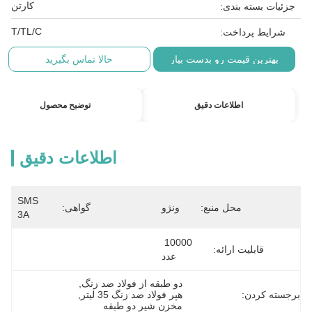
کارتن
جزئیات بسته بندی:
T/TL/C
شرایط پرداخت:
بهترین قیمت رو بدست بیار
حالا تماس بگیرید
اطلاعات دقیق
توضیح محصول
اطلاعات دقیق
SMS 
محل منبع:
ونژو
گواهی:
3A
10000 
قابلیت ارائه:
عدد
دو طبقه از فولاد ضد زنگ
, 
برجسته کردن:
هپر فولاد ضد زنگ 35 لیتر
, 
مخزن شیر دو طبقه