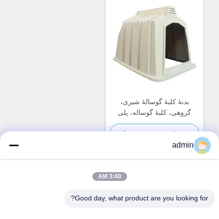
بدنهٔ کلبهٔ گوسالهٔ شیری،
گروهی، کلبهٔ گوساله، پلی
اتیلن، مواد PE، ضخامت 5
بهترین قیمت رو بدست بیار
میلی‌متر
admin
3:40 AM
تماس سریع
Good day, what product are you looking for?
آدرس