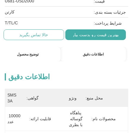
Usd1-USD2000
قیمت:
کارتن
جزئیات بسته بندی:
T/TL/C
شرایط پرداخت:
بهترین قیمت رو بدست بیار
حالا تماس بگیرید
اطلاعات دقیق
توضیح محصول
اطلاعات دقیق
SMS 
محل منبع:
ونژو
گواهی:
3A
پناهگاه 
10000 
محصولات نام:
گوساله 
قابلیت ارائه:
عدد
با بطری