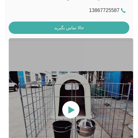
13867725587
حالا تماس بگیرید