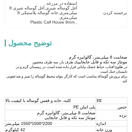
استفاده در مزرعه
, 
آغل گوساله شیری,آغل گوساله شیری 8 
برجسته کردن:
میلی‌متری,خانه گوساله پلاستیکی 8 
میلی‌متری
Plastic Calf House 8mm
, 
توضیح محصول
ضخامت 8 میلی‌متر، گالوانیزه گرم
مونتاژ سه تکه و قابل جابجایی
یک طرف باز، سه طرف محصور.
در طلوع آفتاب، حیاط خشک بیابانی قرار داده شده است، در زمستان گرم و در
تابستان خنک است.
برای پرورش گوساله مناسب است که کارگر بتواند محیط گوساله را تمیز و ضدعفونی
کند.
کالا
کلبه، خانه و قفس گوساله با کیفیت بالا
جنس
پلی اتیلن PE
ضخامت 8 میلی‌متر، گالوانیزه گرم
نرده
مونتاژ سه تکه و قابل جابجایی
اندازه
2200*1500*1550 میلی‌متر
وزن خانه
42 کیلوگرم